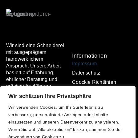
Wir sind eine Schneiderei
mit ausgeprägtem
Informationen
handwerklichem
Impressum
Anspruch. Unsere Arbeit
basiert auf Erfahrung,
Datenschutz
ehrlicher Beratung und
Coockie Richtlinien
präziser Ausführung.
F
I
Wir schätzen Ihre Privatsphäre
a
n
info@schneiderei-sonne-
c
s
Wir verwenden Cookies, um Ihr Surferlebnis zu
atelier.de
e
t
verbessern, personalisierte Anzeigen oder Inhalte
———
b
a
© Schneiderei Atelier
einzusetzen und unseren Datenverkehr zu analysieren.
o
g
SONNE
Wenn Sie auf „Alle akzeptieren" klicken, stimmen Sie der
o
r
Anwendung von Cookies zu.